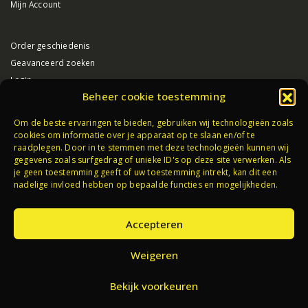
Mijn Account
Order geschiedenis
Geavanceerd zoeken
Login
Beheer cookie toestemming
VUURWERK HAAKSBERGEN
Om de beste ervaringen te bieden, gebruiken wij technologieën zoals
cookies om informatie over je apparaat op te slaan en/of te
Algemene voorwaarden
raadplegen. Door in te stemmen met deze technologieën kunnen wij
Privacybeleid
gegevens zoals surfgedrag of unieke ID's op deze site verwerken. Als
je geen toestemming geeft of uw toestemming intrekt, kan dit een
Partners
nadelige invloed hebben op bepaalde functies en mogelijkheden.
Accepteren
Weigeren
Bekijk voorkeuren
© Vuurwerkstaffel.nl 2026.