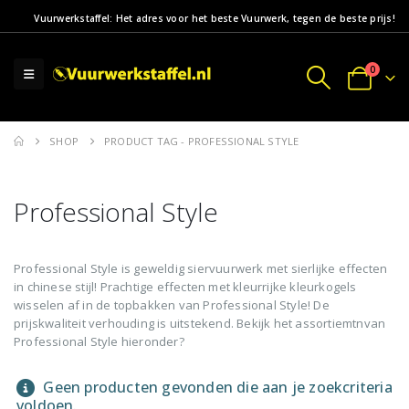
Vuurwerkstaffel: Het adres voor het beste Vuurwerk, tegen de beste prijs!
0
SHOP
PRODUCT TAG -
PROFESSIONAL STYLE
Professional Style
Professional Style is geweldig siervuurwerk met sierlijke effecten
in chinese stijl! Prachtige effecten met kleurrijke kleurkogels
wisselen af in de topbakken van Professional Style! De
prijskwaliteit verhouding is uitstekend. Bekijk het assortiemtnvan
Professional Style hieronder?
Geen producten gevonden die aan je zoekcriteria
voldoen.