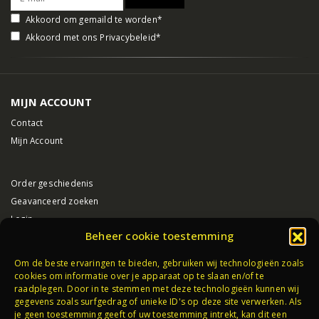
Akkoord om gemaild te worden*
Akkoord met ons
Privacybeleid
*
MIJN ACCOUNT
Contact
Mijn Account
Order geschiedenis
Geavanceerd zoeken
Login
Beheer cookie toestemming
VUURWERK HAAKSBERGEN
Om de beste ervaringen te bieden, gebruiken wij technologieën zoals
cookies om informatie over je apparaat op te slaan en/of te
Algemene voorwaarden
raadplegen. Door in te stemmen met deze technologieën kunnen wij
Privacybeleid
gegevens zoals surfgedrag of unieke ID's op deze site verwerken. Als
je geen toestemming geeft of uw toestemming intrekt, kan dit een
Partners