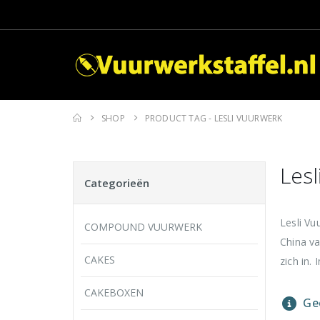
SHOP
PRODUCT TAG -
LESLI VUURWERK
Lesl
Categorieën
Lesli V
COMPOUND VUURWERK
China va
CAKES
zich in.
CAKEBOXEN
Gee