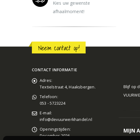
Kies uw gewenste
afhaalmoment!
Neem contact op!
CONTACT INFORMATIE
Adres:
Blijf op
Textielstraat 4, Haaksbergen.
VUURWERK
Telefoon:
053 - 5723224
E-mail:
info@devuurwerkhandel.nl
Openingstijden:
MIJN 
December 2026