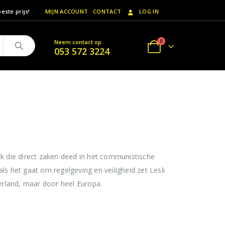
este prijs!
MIJN ACCOUNT
CONTACT
LOG IN
0
Neem contact op
053 572 3224
 die direct zaken deed in het communistische
ls het gaat om regelgeving en veiligheid zet Lesli
derland, maar door heel Europa.