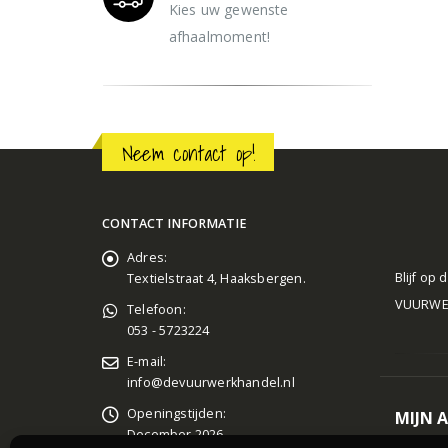
Kies uw gewenste
afhaalmoment!
Neem contact op!
CONTACT INFORMATIE
Adres:
Blijf op
Textielstraat 4, Haaksbergen.
VUURWERK
Telefoon:
053 - 5723224
E-mail:
info@devuurwerkhandel.nl
Openingstijden:
MIJN 
December 2026