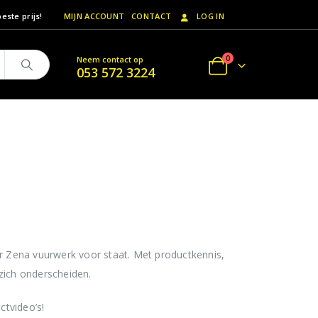
este prijs!
MIJN ACCOUNT
CONTACT
LOG IN
0
Neem contact op
053 572 3224
 Zena vuurwerk voor staat. Met productkennis,
zich onderscheiden.
ctvideo’s!