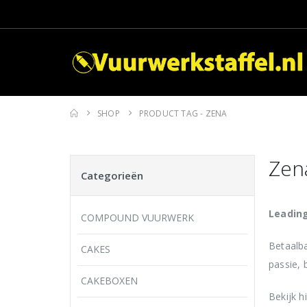
SHOP
PRODUCT TAG -
ZENA
Zen
Categorieën
Leading
COMPOUND VUURWERK
Betaalb
CAKES
passie, 
CAKEBOXEN
Bekijk h