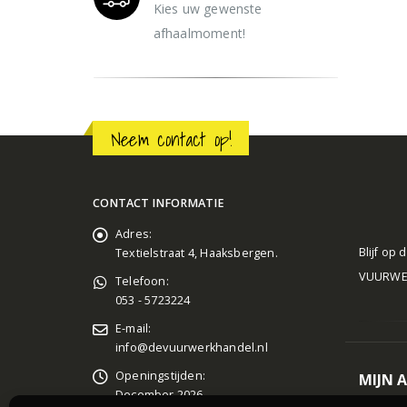
Kies uw gewenste
afhaalmoment!
Neem contact op!
CONTACT INFORMATIE
Adres:
Blijf op
Textielstraat 4, Haaksbergen.
VUURWERK
Telefoon:
053 - 5723224
E-mail:
info@devuurwerkhandel.nl
Openingstijden:
MIJN 
December 2026