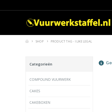
SHOP
PRODUCT TAG -
I LIKE LEGAL
Gee
Categorieën
COMPOUND VUURWERK
CAKES
CAKEBOXEN