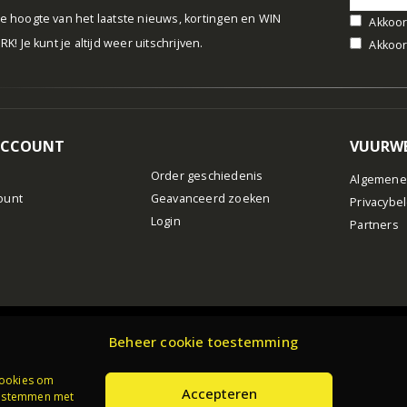
 de hoogte van het laatste nieuws, kortingen en WIN
Akkoor
! Je kunt je altijd weer uitschrijven.
Akkoor
ACCOUNT
VUURWE
Order geschiedenis
Algemene
ount
Geavanceerd zoeken
Privacybe
Login
Partners
Beheer cookie toestemming
cookies om
Accepteren
te stemmen met