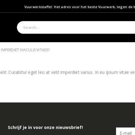
Vuurwerkstaffel: Het adres voor het beste Vuurwerk, tegen de b
 IMPERDIET VIACULIS VITAES?
t. Curabitur eget leo at velit imperdiet varius. In eu ipsum vitae vel
Schrijf je in voor onze nieuwsbrief!