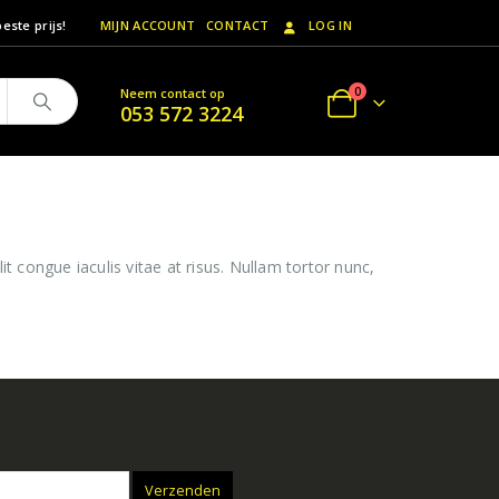
este prijs!
MIJN ACCOUNT
CONTACT
LOG IN
0
Neem contact op
053 572 3224
it congue iaculis vitae at risus. Nullam tortor nunc,