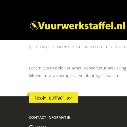
FAQS
BRAND
CURABITUR EGET LEO AT VELIT
Lorem ipsum dolor sit amet, consectetur adipiscing eli
bibendum vitae semper a, volutpat eget massa.
Neem contact op!
CONTACT INFORMATIE