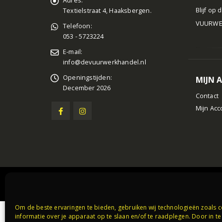
Adres:
Blijf op
Textielstraat 4, Haaksbergen.
VUURWERK
Telefoon:
053 - 5723224
E-mail:
info@devuurwerkhandel.nl
Openingstijden:
MIJN 
December 2026
Contact
Mijn Acc
© Vuurwerkstaffel.nl 2026.
Om de beste ervaringen te bieden, gebruiken wij technologieën zoals 
informatie over je apparaat op te slaan en/of te raadplegen. Door in 