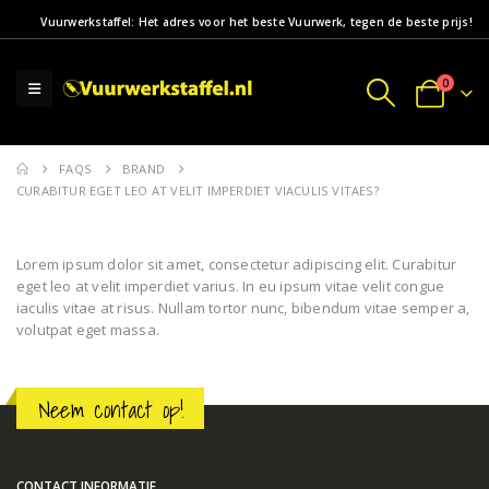
Vuurwerkstaffel: Het adres voor het beste Vuurwerk, tegen de beste prijs!
0
FAQS
BRAND
CURABITUR EGET LEO AT VELIT IMPERDIET VIACULIS VITAES?
Lorem ipsum dolor sit amet, consectetur adipiscing elit. Curabitur
eget leo at velit imperdiet varius. In eu ipsum vitae velit congue
iaculis vitae at risus. Nullam tortor nunc, bibendum vitae semper a,
volutpat eget massa.
Neem contact op!
CONTACT INFORMATIE