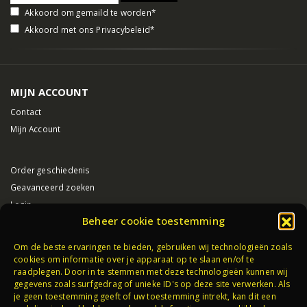
Akkoord om gemaild te worden*
Akkoord met ons
Privacybeleid
*
MIJN ACCOUNT
Contact
Mijn Account
Order geschiedenis
Geavanceerd zoeken
Login
Beheer cookie toestemming
VUURWERK HAAKSBERGEN
Om de beste ervaringen te bieden, gebruiken wij technologieën zoals
cookies om informatie over je apparaat op te slaan en/of te
Algemene voorwaarden
raadplegen. Door in te stemmen met deze technologieën kunnen wij
Privacybeleid
gegevens zoals surfgedrag of unieke ID's op deze site verwerken. Als
je geen toestemming geeft of uw toestemming intrekt, kan dit een
Partners