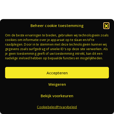
Beheer cookie toestemming
Om de beste ervaringen te bieden, gebruiken wij technologieën zoals
cookies om informatie over je apparaat op te slaan en/of te
raadplegen. Door in te stemmen met deze technologieën kunnen wij
gegevens zoals surfgedrag of unieke ID's op deze site verwerken. Als
je geen toestemming geeft of uw toestemming intrekt, kan dit een
nadelige invloed hebben op bepaalde functies en mogelijkheden.
Accepteren
Weigeren
Bekijk voorkeuren
Cookiebeleid
Privacybeleid