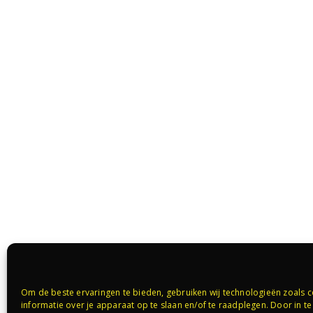
Om de beste ervaringen te bieden, gebruiken wij technologieën zoals 
informatie over je apparaat op te slaan en/of te raadplegen. Door in 